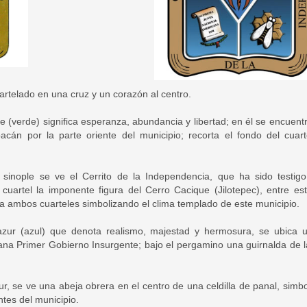
artelado en una cruz y un corazón al centro.
e (verde) significa esperanza, abundancia y libertad; en él se encuent
cán por la parte oriente del municipio; recorta el fondo del cuarte
sinople se ve el Cerrito de la Independencia, que ha sido testi
l cuartel la imponente figura del Cerro Cacique (Jilotepec), entre es
a ambos cuarteles simbolizando el clima templado de este municipio.
azur (azul) que denota realismo, majestad y hermosura, se ubica 
a Primer Gobierno Insurgente; bajo el pergamino una guirnalda de lau
, se ve una abeja obrera en el centro de una celdilla de panal, simbol
ntes del municipio.